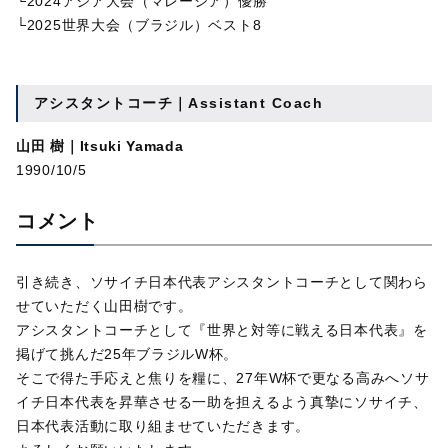
└2024アジア大会（マレーシア）優勝
└2025世界大会（ブラジル）ベスト8
アシスタントコーチ｜Assistant Coach
山田 樹｜Itsuki Yamada
1990/10/5
コメント
引き続き、ソサイチ日本代表アシスタントコーチとして関わら
せていただく山田樹です。
アシスタントコーチとして『世界と対等に戦える日本代表』を
掲げて挑んだ25年ブラジルW杯。
そこで得た手応えと焦りを糧に、27年W杯で更なる高みへソサ
イチ日本代表を昇華させる一助を担えるよう真摯にソサイチ、
日本代表活動に取り組ませていただきます。