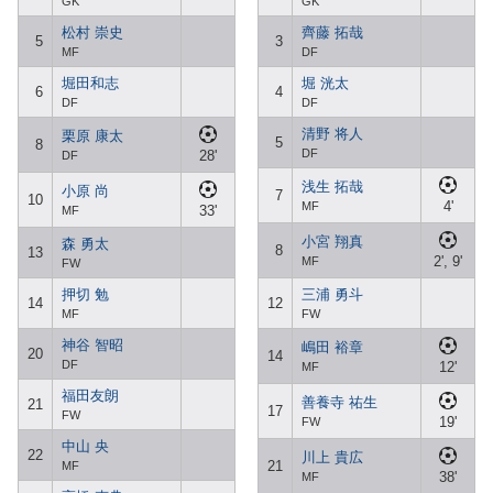
GK
GK
松村 崇史
齊藤 拓哉
5
3
MF
DF
堀田和志
堀 洸太
6
4
DF
DF
清野 将人
栗原 康太
5
8
DF
28'
DF
浅生 拓哉
小原 尚
7
10
4'
MF
33'
MF
小宮 翔真
森 勇太
8
13
2', 9'
MF
FW
押切 勉
三浦 勇斗
14
12
MF
FW
神谷 智昭
嶋田 裕章
20
14
DF
12'
MF
福田友朗
善養寺 祐生
21
17
FW
19'
FW
中山 央
22
川上 貴広
21
MF
38'
MF