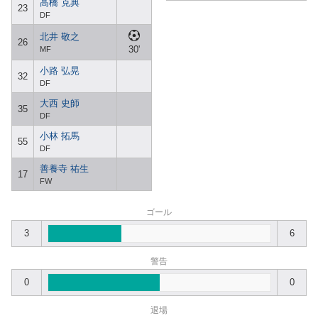
高橋 克典
23
DF
北井 敬之
26
30'
MF
小路 弘晃
32
DF
大西 史師
35
DF
小林 拓馬
55
DF
善養寺 祐生
17
FW
ゴール
3
6
警告
0
0
退場