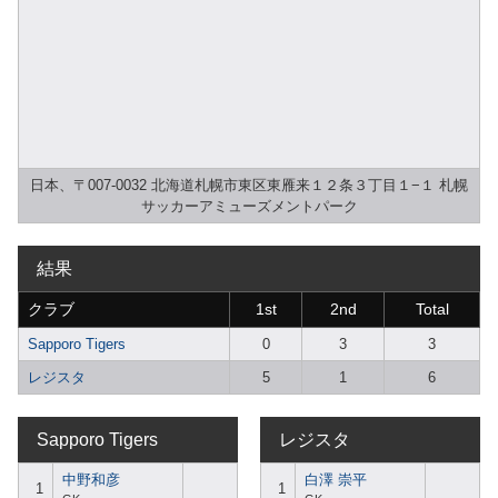
日本、〒007-0032 北海道札幌市東区東雁来１２条３丁目１−１ 札幌
サッカーアミューズメントパーク
結果
クラブ
1st
2nd
Total
Sapporo Tigers
0
3
3
レジスタ
5
1
6
Sapporo Tigers
レジスタ
中野和彦
白澤 崇平
1
1