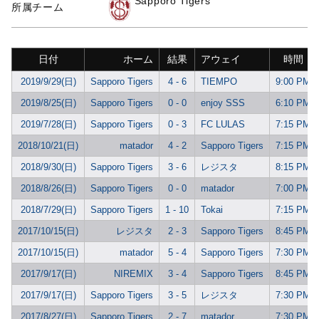
Sapporo Tigers
所属チーム
日付
ホーム
結果
アウェイ
時間
2019/9/29(日)
Sapporo Tigers
4 - 6
TIEMPO
9:00 PM
2019/8/25(日)
Sapporo Tigers
0 - 0
enjoy SSS
6:10 PM
2019/7/28(日)
Sapporo Tigers
0 - 3
FC LULAS
7:15 PM
2018/10/21(日)
matador
4 - 2
Sapporo Tigers
7:15 PM
2018/9/30(日)
Sapporo Tigers
3 - 6
レジスタ
8:15 PM
2018/8/26(日)
Sapporo Tigers
0 - 0
matador
7:00 PM
2018/7/29(日)
Sapporo Tigers
1 - 10
Tokai
7:15 PM
2017/10/15(日)
レジスタ
2 - 3
Sapporo Tigers
8:45 PM
2017/10/15(日)
matador
5 - 4
Sapporo Tigers
7:30 PM
2017/9/17(日)
NIREMIX
3 - 4
Sapporo Tigers
8:45 PM
2017/9/17(日)
Sapporo Tigers
3 - 5
レジスタ
7:30 PM
2017/8/27(日)
Sapporo Tigers
2 - 7
matador
7:30 PM