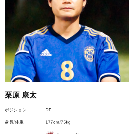
栗原 康太
ポジション
DF
身長/体重
177cm/75kg