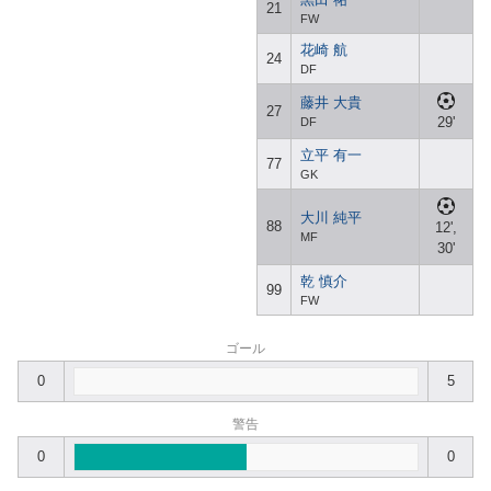
21
FW
花崎 航
24
DF
藤井 大貴
27
29'
DF
立平 有一
77
GK
大川 純平
88
12',
MF
30'
乾 慎介
99
FW
ゴール
0
5
警告
0
0