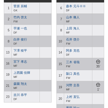
菅原 辰輔
森本 元斗※※
1
6
GK
DF
竹内 啓太
山本 脩人
2
7
FW
MF
芋瀬 一也
上田 海人
5
8
DF
MF
白井 俊行
石井 啓介
8
10
DF
FW
下澤 稜平
阿多 克也
13
14
MF
DF
宮下 孝志
三木 省哉
16
15
MF
35'
FW
上西園 佳輝
阪口 真也
19
17
MF
FW
森園 翔太
河野 圭吾
21
19
MF
1'
MF
吉川 恭平
23
上村 直弘
20
DF
FW
黒田 祐一