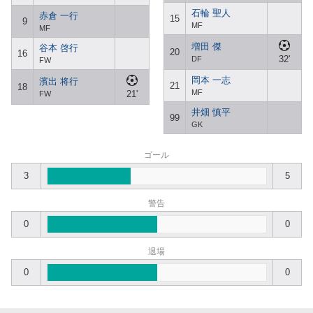
石輪 聖人
赤倉 一行
15
9
MF
MF
増田 傑
谷本 啓行
20
16
32'
DF
FW
岡本 一志
濱出 将行
21
18
MF
21'
FW
井畑 慎平
99
GK
ゴール
3
5
警告
0
0
退場
0
0