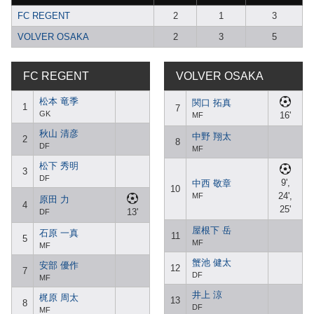
FC REGENT
2
1
3
VOLVER OSAKA
2
3
5
FC REGENT
VOLVER OSAKA
松本 竜季
関口 拓真
1
7
GK
16'
MF
秋山 清彦
中野 翔太
2
8
DF
MF
松下 秀明
3
DF
9',
中西 敬章
10
24',
MF
原田 力
4
25'
13'
DF
屋根下 岳
石原 一真
11
5
MF
MF
蟹池 健太
安部 優作
12
7
DF
MF
井上 涼
梶原 周太
13
8
DF
MF