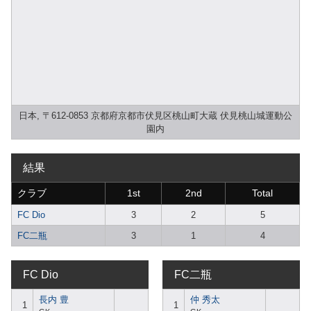
日本, 〒612-0853 京都府京都市伏見区桃山町大蔵 伏見桃山城運動公
園内
結果
クラブ
1st
2nd
Total
FC Dio
3
2
5
FC二瓶
3
1
4
FC Dio
FC二瓶
長内 豊
仲 秀太
1
1