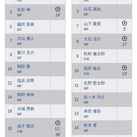
GK
GK
白石 真絃
生松 神
3
3
DF
14'
MF
山下 隆貴
藤田 英俊
7
5
5'
MF
DF
大山 優人
大石 涼介
7
8
MF
17'
MF
森川 圭介
松村 倫太郎
9
9
DF
FW
岡田 豊
髙田 敬太
10
10
MF
13'
FW
塩浜 武尊
12
矢野 堅太郎
11
MF
MF
岡田 伸幸
14
佐々木 洋介
12
MF
MF
大城 秀林
18
幸田 優吾
13
MF
MF
鈴木 尊
成子 賢志
14
20
11',
MF
FW
38'