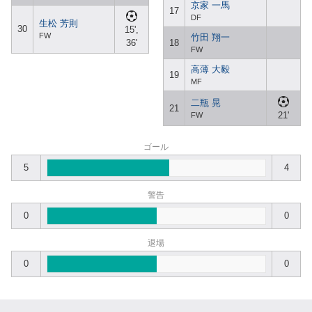
京家 一馬
17
DF
生松 芳則
30
15',
FW
竹田 翔一
36'
18
FW
高薄 大毅
19
MF
二瓶 晃
21
21'
FW
ゴール
5
4
警告
0
0
退場
0
0