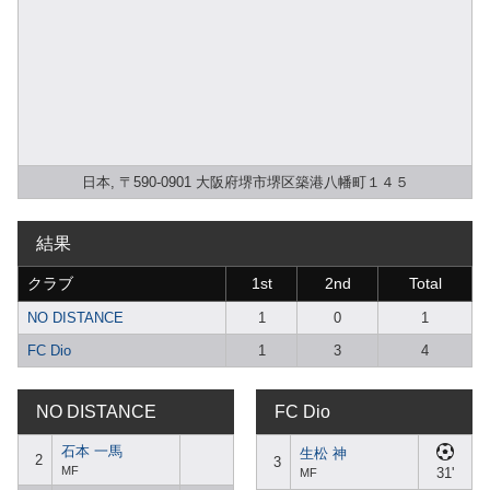
日本, 〒590-0901 大阪府堺市堺区築港八幡町１４５
結果
クラブ
1st
2nd
Total
NO DISTANCE
1
0
1
FC Dio
1
3
4
NO DISTANCE
FC Dio
石本 一馬
生松 神
2
3
MF
31'
MF