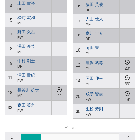
上田 貴裕
藤田 英俊
4
5
DF
DF
松前 宏和
大山 優人
5
7
MF
MF
野田 久志
森川 圭介
7
9
FW
DF
澤田 淳希
岡田 豊
8
10
MF
MF
中村 剛士
塩浜 武尊
9
12
DF
28'
MF
津田 貴紀
11
岡田 伸幸
14
FW
33'
MF
長谷川 雄大
18
成子 賢志
1'
MF
20
19'
FW
森田 英之
33
生松 芳則
FW
30
FW
ゴール
1
4