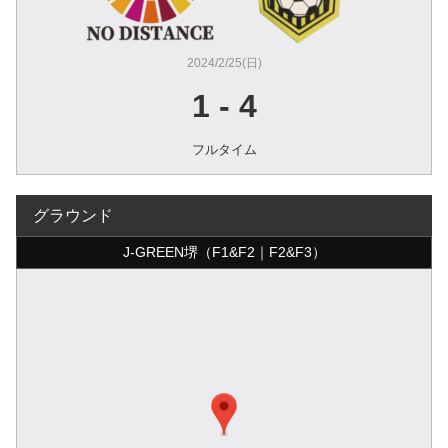
2024/2/25(日)
1
-
4
フルタイム
グラウンド
J-GREEN堺（F1&F2｜F2&F3）