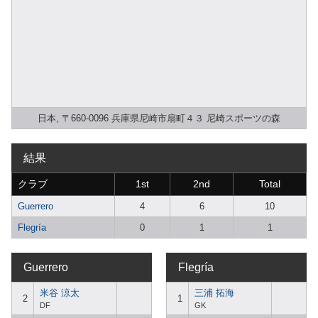
日本, 〒660-0096 兵庫県尼崎市扇町４３ 尼崎スポーツの森
結果
クラブ
1st
2nd
Total
Guerrero
4
6
10
Flegría
0
1
1
Guerrero
Flegría
米谷 涼太
三浦 拓海
2
1
DF
GK