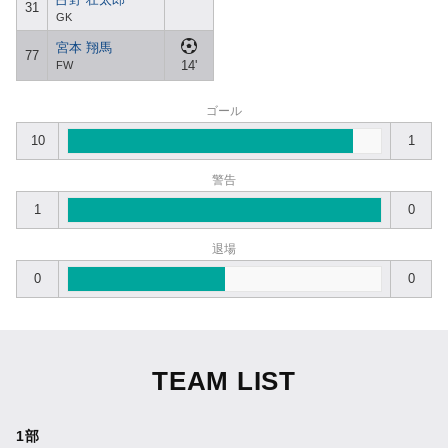
31
GK
宮本 翔馬
77
14'
FW
ゴール
10
1
警告
1
0
退場
0
0
TEAM LIST
1部