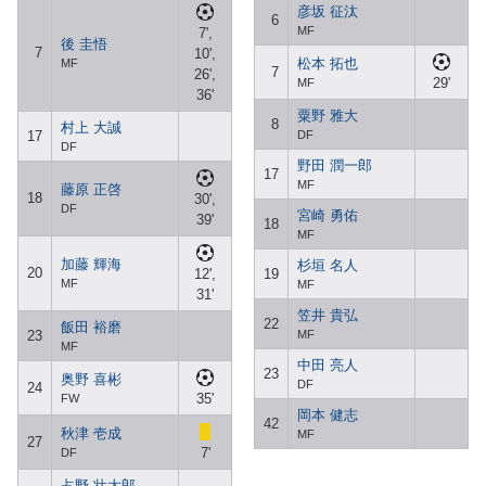
彦坂 征汰
6
MF
7',
後 圭悟
7
10',
松本 拓也
MF
7
26',
29'
MF
36'
粟野 雅大
8
村上 大誠
17
DF
DF
野田 潤一郎
17
MF
藤原 正啓
18
30',
DF
宮崎 勇佑
39'
18
MF
加藤 輝海
杉垣 名人
20
12',
19
MF
MF
31'
笠井 貴弘
22
飯田 裕磨
23
MF
MF
中田 亮人
23
奥野 喜彬
DF
24
35'
FW
岡本 健志
42
秋津 壱成
MF
27
7'
DF
占野 壮太郎