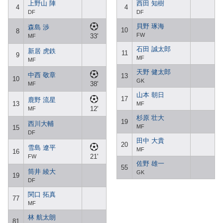
上野山 陣
西田 知樹
4
4
DF
DF
貝野 琢海
森島 渉
10
8
FW
33'
MF
石田 誠太郎
新居 虎鉄
11
9
MF
MF
天野 健太郎
中西 敬章
13
10
GK
38'
MF
山本 朝日
17
鹿野 流星
13
MF
12'
MF
杉原 壮大
19
西川大輔
MF
15
DF
田中 大貴
20
雪島 遼平
MF
16
21'
FW
佐野 雄一
55
筒井 綾大
GK
19
DF
関口 拓真
77
MF
林 航太朗
81