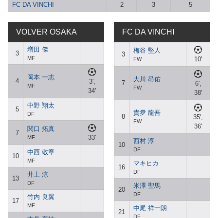
FC DA VINCHI
2
3
5
VOLVER OSAKA
FC DA VINCHI
増田 傑
梅谷 堅人
3
3
MF
10'
FW
岡本 一志
大川 昂佑
4
3',
7
6',
MF
FW
34'
38'
中野 翔太
5
貴夛 龍吾
DF
8
35',
FW
36'
関口 拓真
7
33'
MF
西村 淳
10
DF
中西 敬章
10
MF
マキヒカ
16
DF
井上 涼
13
DF
米澤 聖馬
20
DF
竹内 良翼
17
MF
中尾 祥一朗
21
DF