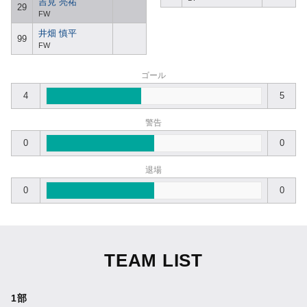
吉見 亮祐
29
FW
井畑 慎平
99
FW
ゴール
4
5
警告
0
0
退場
0
0
TEAM LIST
1部