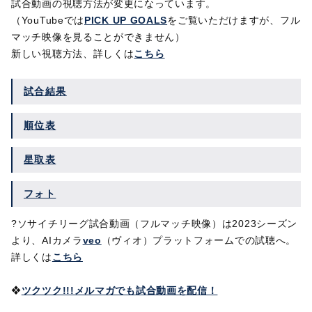
試合動画の視聴方法が変更になっています。
（YouTubeでは
PICK UP GOALS
をご覧いただけますが、フル
マッチ映像を見ることができません）
新しい視聴方法、詳しくは
こちら
試合結果
順位表
星取表
フォト
?ソサイチリーグ試合動画（フルマッチ映像）は
2023シーズン
より、AIカメラ
veo
（ヴィオ）プラットフォームでの試聴へ。
詳しくは
こちら
❖
ツクツク!!!メルマガでも試合動画を配信！