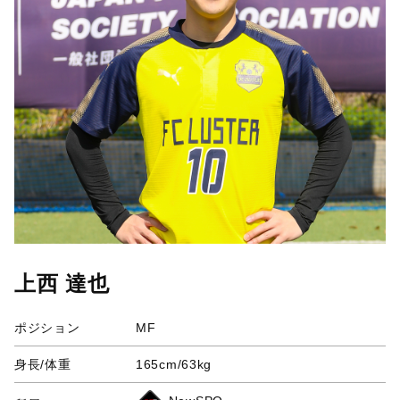
上西 達也
ポジション
MF
身長/体重
165cm/63kg