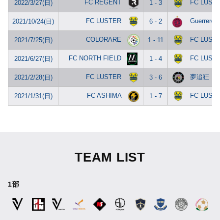
FC REGENT
FC LUST
2022/3/27(日)
1 - 3
FC LUSTER
Guerrero
2021/10/24(日)
6 - 2
COLORARE
FC LUST
2021/7/25(日)
1 - 11
FC NORTH FIELD
FC LUST
2021/6/27(日)
1 - 4
FC LUSTER
夢追狂
2021/2/28(日)
3 - 6
FC ASHIMA
FC LUST
2021/1/31(日)
1 - 7
TEAM LIST
1部