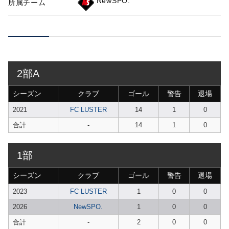
NewSPO.
所属チーム
2部A
シーズン
クラブ
ゴール
警告
退場
2021
FC LUSTER
14
1
0
合計
-
14
1
0
1部
シーズン
クラブ
ゴール
警告
退場
2023
FC LUSTER
1
0
0
2026
NewSPO.
1
0
0
合計
-
2
0
0