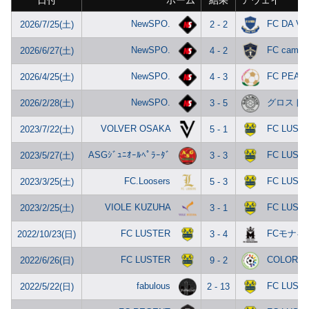
日付
ホーム
結果
アウェイ
NewSPO.
FC DA VI
2026/7/25(土)
2 - 2
NewSPO.
FC campan
2026/6/27(土)
4 - 2
NewSPO.
FC PEAC
2026/4/25(土)
4 - 3
NewSPO.
グロスト
2026/2/28(土)
3 - 5
VOLVER OSAKA
FC LUST
2023/7/22(土)
5 - 1
ASGｼﾞｭﾆｵｰﾙﾍﾟﾗｰﾀﾞ
FC LUST
2023/5/27(土)
3 - 3
FC.Loosers
FC LUST
2023/3/25(土)
5 - 3
VIOLE KUZUHA
FC LUST
2023/2/25(土)
3 - 1
FC LUSTER
FCモナキ
2022/10/23(日)
3 - 4
FC LUSTER
COLORA
2022/6/26(日)
9 - 2
fabulous
FC LUST
2022/5/22(日)
2 - 13