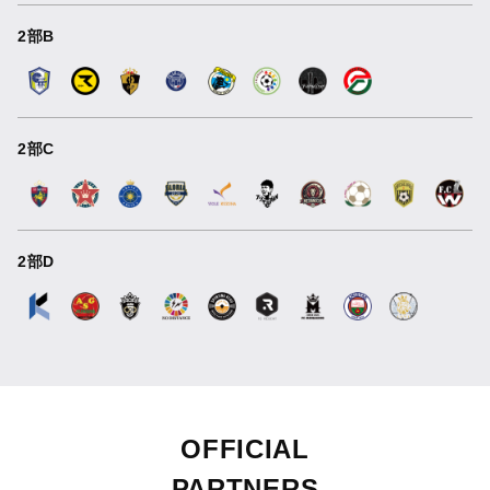
2部B
2部C
2部D
OFFICIAL
PARTNERS