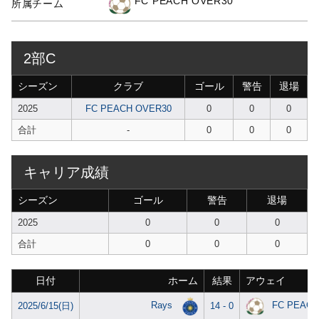
FC PEACH OVER30
所属チーム
2部C
シーズン
クラブ
ゴール
警告
退場
2025
FC PEACH OVER30
0
0
0
合計
-
0
0
0
キャリア成績
シーズン
ゴール
警告
退場
2025
0
0
0
合計
0
0
0
日付
ホーム
結果
アウェイ
Rays
FC PEACH
2025/6/15(日)
14 - 0