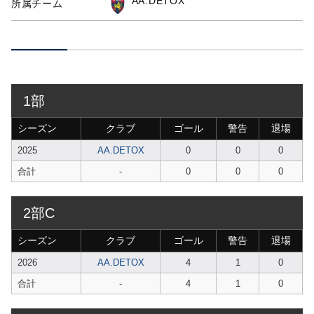
AA.DETOX
所属チーム
1部
シーズン
クラブ
ゴール
警告
退場
2025
AA.DETOX
0
0
0
合計
-
0
0
0
2部C
シーズン
クラブ
ゴール
警告
退場
2026
AA.DETOX
4
1
0
合計
-
4
1
0