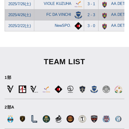
VIOLE KUZUHA
AA.DETO
2025/7/26(土)
3 - 1
FC DA VINCHI
AA.DETO
2025/4/26(土)
2 - 3
NewSPO.
AA.DETO
2025/2/22(土)
3 - 0
TEAM LIST
1部
2部A