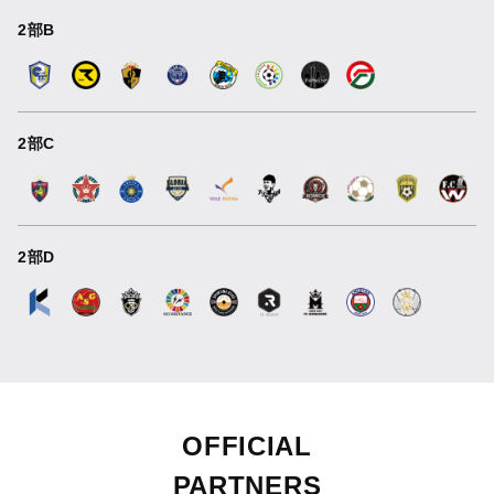
2部B
2部C
2部D
OFFICIAL
PARTNERS