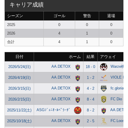
キャリア成績
シーズン
ゴール
警告
退場
2025
0
0
0
2026
4
1
0
合計
4
1
0
日付
ホーム
結果
アウェイ
AA.DETOX
Warze桃
2026/5/24(日)
18 - 0
AA.DETOX
VIOLE KU
2026/4/19(日)
1 - 2
AA.DETOX
fc.gloria
2026/3/15(日)
4 - 2
AA.DETOX
FC Dio
2026/2/15(日)
8 - 4
ASGｼﾞｭﾆｵｰﾙﾍﾟﾗｰﾀﾞ
AA.DETO
2025/11/22(土)
8 - 2
AA.DETOX
FC.Looser
2025/10/18(土)
2 - 5