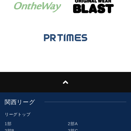
関西リーグ
リーグトップ
1部
2部A
2部B
2部C