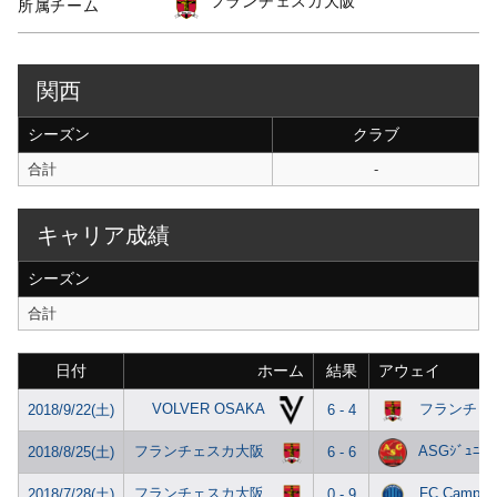
フランチェスカ大阪
所属チーム
関西
シーズン
クラブ
合計
-
キャリア成績
シーズン
合計
日付
ホーム
結果
アウェイ
VOLVER OSAKA
フランチェ
2018/9/22(土)
6 - 4
フランチェスカ大阪
ASGｼﾞｭﾆｵｰ
2018/8/25(土)
6 - 6
フランチェスカ大阪
FC Campeo
2018/7/28(土)
0 - 9