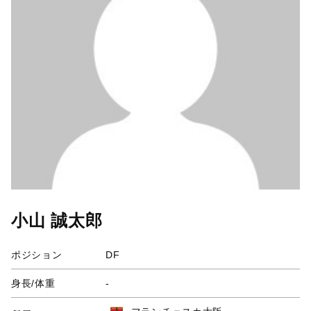
小山 誠太郎
ポジション
DF
身長/体重
-