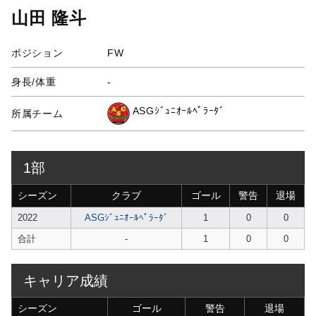
山田 隆斗
ポジション
FW
身長/体重
-
ASGｼﾞｭﾆｵｰﾙﾍﾟﾗｰﾀﾞ
所属チーム
1部
シーズン
クラブ
ゴール
警告
退場
2022
ASGｼﾞｭﾆｵｰﾙﾍﾟﾗｰﾀﾞ
1
0
0
合計
-
1
0
0
キャリア成績
シーズン
ゴール
警告
退場