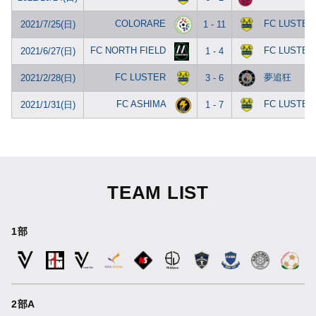
COLORARE
FC LUSTER
2021/7/25(日)
1 - 11
FC NORTH FIELD
FC LUSTER
2021/6/27(日)
1 - 4
FC LUSTER
夢追狂
2021/2/28(日)
3 - 6
FC ASHIMA
FC LUSTER
2021/1/31(日)
1 - 7
TEAM LIST
1部
2部A