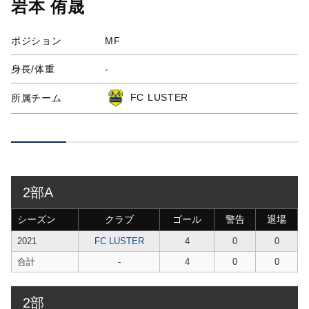
岩本 侑晟
ポジション
MF
身長/体重
-
FC LUSTER
所属チーム
2部A
シーズン
クラブ
ゴール
警告
退場
2021
FC LUSTER
4
0
0
合計
-
4
0
0
2部