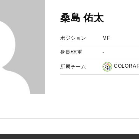
桑島 佑太
ポジション
MF
身長/体重
-
COLORA
所属チーム