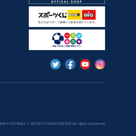
AN FOOTBALL 7 SOCIETY ASSOCIATION All rights resereved