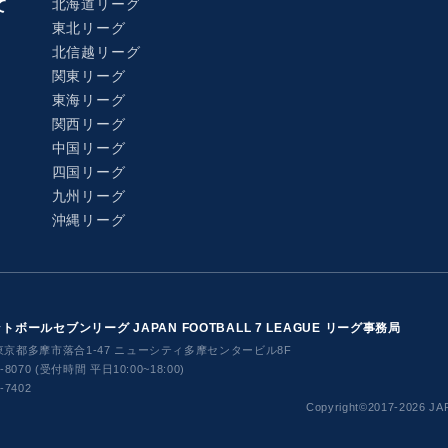
北海道リーグ
て
東北リーグ
北信越リーグ
関東リーグ
東海リーグ
関西リーグ
中国リーグ
四国リーグ
九州リーグ
沖縄リーグ
ボールセブンリーグ JAPAN FOOTBALL 7 LEAGUE
リーグ事務局
東京都多摩市落合1-47 ニューシティ多摩センタービル8F
8-8070 (受付時間 平日10:00~18:00)
6-7402
​Copyright©2017-2026
JAP