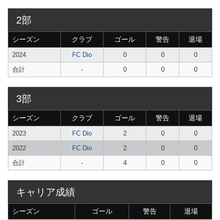
2部
シーズン
クラブ
ゴール
警告
退場
2024
FC Dio
0
0
0
合計
-
0
0
0
3部
シーズン
クラブ
ゴール
警告
退場
2023
FC Dio
2
0
0
2022
FC Dio
2
0
0
合計
-
4
0
0
キャリア成績
シーズン
ゴール
警告
退場