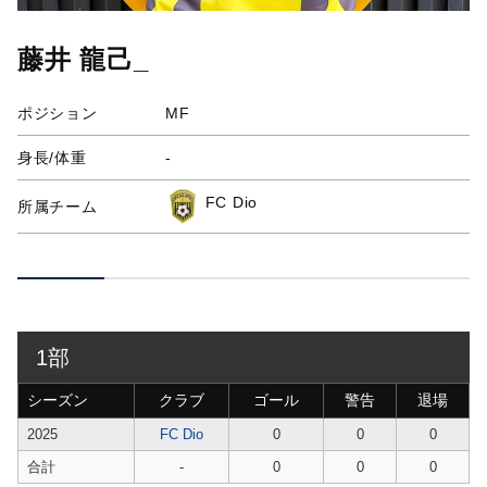
藤井 龍己_
ポジション
MF
身長/体重
-
FC Dio
所属チーム
1部
シーズン
クラブ
ゴール
警告
退場
2025
FC Dio
0
0
0
合計
-
0
0
0