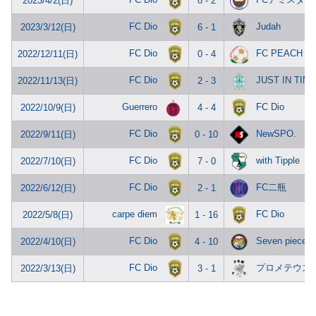
2023/4/2(日)
8 - 2
FC Dio
Judah
2023/3/12(日)
6 - 1
FC Dio
FC PEACH
2022/12/11(日)
0 - 4
FC Dio
JUST IN TIM
2022/11/13(日)
2 - 3
Guerrero
FC Dio
2022/10/9(日)
4 - 4
FC Dio
NewSPO.
2022/9/11(日)
0 - 10
FC Dio
with Tipple
2022/7/10(日)
7 - 0
FC Dio
FC二瓶
2022/6/12(日)
2 - 1
carpe diem
FC Dio
2022/5/8(日)
1 - 16
FC Dio
Seven piece
2022/4/10(日)
4 - 10
FC Dio
プロメテウスF
2022/3/13(日)
3 - 1