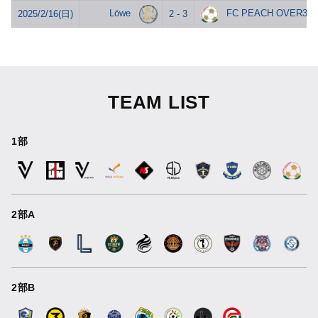
Löwe
FC PEACH OVER30
2025/2/16(日)
2 - 3
TEAM LIST
1部
2部A
2部B