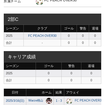
FC PEACH OVER30
所属チーム
2部C
シーズン
クラブ
ゴール
警告
退場
2025
FC PEACH OVER30
0
0
0
合計
-
0
0
0
キャリア成績
シーズン
ゴール
警告
退場
2025
0
0
0
合計
0
0
0
日付
ホーム
結果
アウェイ
Warze桃山
FC PEACH OVER30
2025/3/16(日)
1 - 3