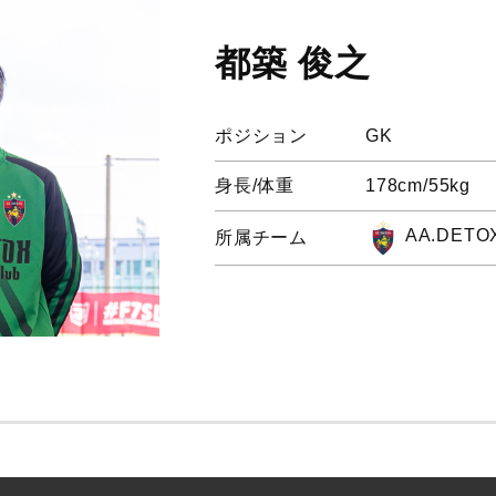
都築 俊之
ポジション
GK
身長/体重
178cm/55kg
AA.DETO
所属チーム