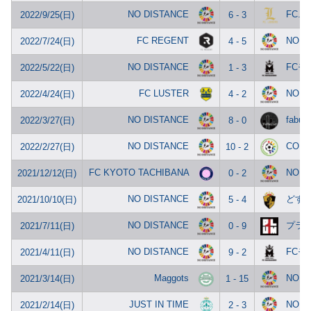
NO DISTANCE
FC.Lo
2022/9/25(日)
6 - 3
FC REGENT
NO D
2022/7/24(日)
4 - 5
NO DISTANCE
FCモ
2022/5/22(日)
1 - 3
FC LUSTER
NO D
2022/4/24(日)
4 - 2
NO DISTANCE
fabul
2022/3/27(日)
8 - 0
NO DISTANCE
COLO
2022/2/27(日)
10 - 2
FC KYOTO TACHIBANA
NO D
2021/12/12(日)
0 - 2
NO DISTANCE
どす
2021/10/10(日)
5 - 4
NO DISTANCE
プラ
2021/7/11(日)
0 - 9
NO DISTANCE
FCモ
2021/4/11(日)
9 - 2
Maggots
NO D
2021/3/14(日)
1 - 15
JUST IN TIME
NO D
2021/2/14(日)
2 - 3