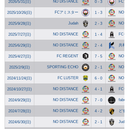
NO DISTANCE
FCア
2026/5/31(日)
0 - 3
FCアミスター
NO D
2025/10/26(日)
1 - 3
Judah
NO D
2025/9/28(日)
2 - 3
NO DISTANCE
FCモ
2025/7/27(日)
1 - 4
NO DISTANCE
共和ゴ
2025/6/29(日)
2 - 4
FC REGENT
NO D
2025/4/27(日)
7 - 5
SPORTING ECHO
NO D
2025/2/9(日)
2 - 1
FC LUSTER
NO D
2024/11/24(日)
6 - 0
NO DISTANCE
FCモ
2024/10/27(日)
4 - 1
NO DISTANCE
fabul
2024/9/29(日)
7 - 0
NO DISTANCE
どす
2024/7/28(日)
4 - 2
NO DISTANCE
Judah
2024/6/30(日)
2 - 1