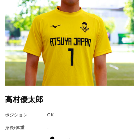
高村優太郎
ポジション
GK
身長/体重
-