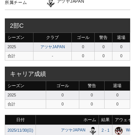
アツヤJAPAN
所属チーム
2部C
シーズン
クラブ
ゴール
警告
退場
2025
アツヤJAPAN
0
0
0
合計
-
0
0
0
キャリア成績
シーズン
ゴール
警告
退場
2025
0
0
0
合計
0
0
0
日付
ホーム
結果
アウェイ
アツヤJAPAN
War
2025/11/30(日)
2 - 1