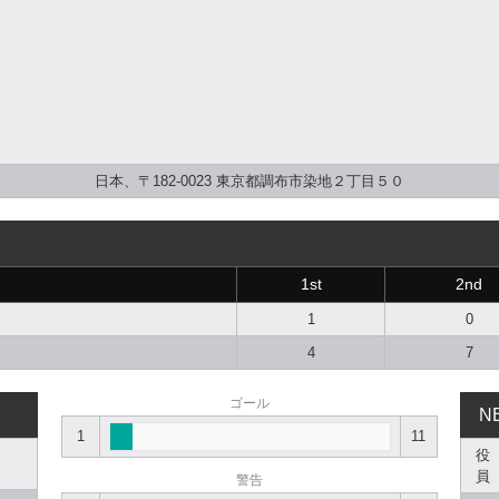
日本、〒182-0023 東京都調布市染地２丁目５０
1st
2nd
1
0
4
7
ゴール
N
1
11
役
員
警告