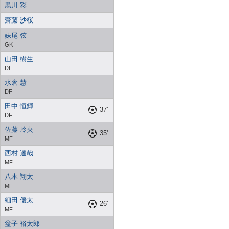
黒川 彩
齋藤 沙桜
妹尾 弦
GK
山田 樹生
DF
水倉 慧
DF
田中 恒輝
37'
DF
佐藤 玲央
35'
MF
西村 達哉
MF
八木 翔太
MF
細田 優太
26'
MF
盆子 裕太郎