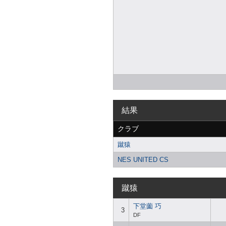
結果
クラブ
蹴猿
NES UNITED CS
蹴猿
下堂薗 巧
3
DF