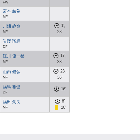
FW
宮本 航希
MF
1',
川畑 静也
28'
MF
岩澤 瑠輝
DF
17',
江川 優一都
33'
MF
23',
山内 健弘
36'
MF
福島 雅也
16'
DF
8'
福田 朔良
10'
MF