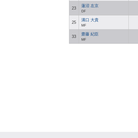
蓮沼 左京
23
DF
溝口 大貴
25
MF
齋藤 紀臣
33
MF