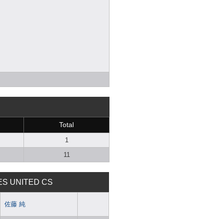
Total
1
11
ES UNITED CS
佐藤 純