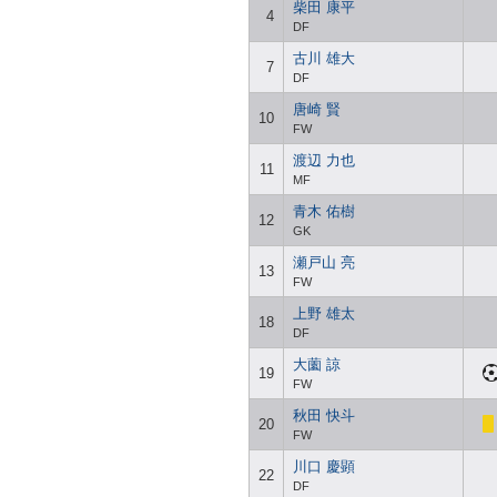
柴田 康平
4
DF
古川 雄大
7
DF
唐崎 賢
10
FW
渡辺 力也
11
MF
青木 佑樹
12
GK
瀬戸山 亮
13
FW
上野 雄太
18
DF
大薗 諒
19
FW
秋田 快斗
20
FW
川口 慶顕
22
DF