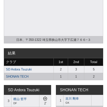
日本、〒350-1322 埼玉県狭山市大字下広瀬７６６−３
結果
クラブ
1st
2nd
Total
SD Ardora Tsuzuki
2
3
5
SHONAN TECH
1
1
2
SD Ardora Tsuzuki
SHONAN TECH
吉川 剛幸
梶山 哲平
1
3
GK
2'
DF