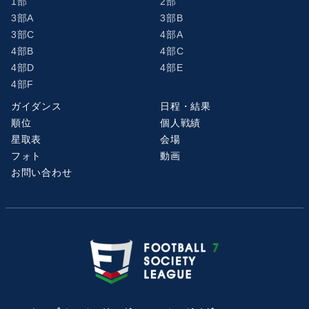
1部
2部
3部A
3部B
3部C
4部A
4部B
4部C
4部D
4部E
4部F
ガイダンス
日程・結果
順位
個人戦績
星取表
会場
フォト
動画
お問い合わせ