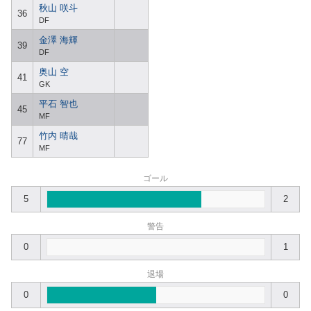
秋山 咲斗
36
DF
金澤 海輝
39
DF
奥山 空
41
GK
平石 智也
45
MF
竹内 晴哉
77
MF
ゴール
5
2
警告
0
1
退場
0
0