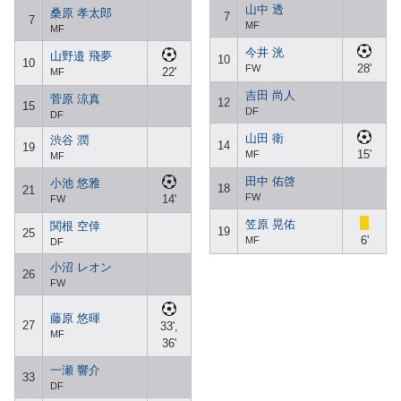
山中 透
桑原 孝太郎
7
7
MF
MF
今井 洸
山野邉 飛夢
10
10
28'
FW
22'
MF
吉田 尚人
菅原 涼真
12
15
DF
DF
山田 衛
渋谷 潤
14
19
15'
MF
MF
田中 佑啓
小池 悠雅
18
21
FW
14'
FW
笠原 晃佑
関根 空倖
19
25
6'
MF
DF
小沼 レオン
26
FW
藤原 悠暉
27
33',
MF
36'
一瀬 響介
33
DF