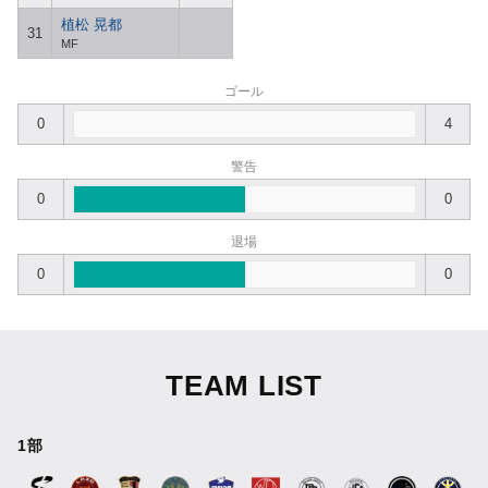
植松 晃都
31
MF
ゴール
0
4
警告
0
0
退場
0
0
TEAM LIST
1部