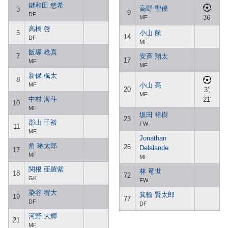
鍵和田 悠希
高野 聖優
3
9
DF
36'
MF
高橋 啓
5
小山 航
14
DF
MF
飯塚 稔真
7
安斉 翔太
17
MF
MF
新保 楓太
8
MF
小山 亮
20
3',
MF
中村 海斗
21'
10
MF
坂田 裕樹
23
郡山 千裕
FW
11
MF
Jonathan
角 琳太郎
26
Delalande
17
MF
MF
関根 亜羅紫
林 竜世
18
72
GK
FW
染谷 宥大
箕輪 賢太郎
19
77
DF
DF
河野 大輝
21
MF