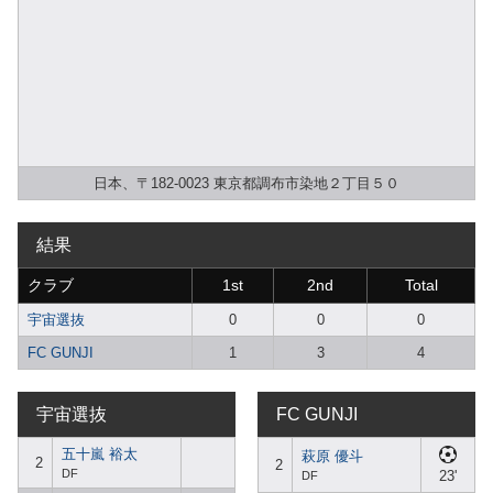
日本、〒182-0023 東京都調布市染地２丁目５０
結果
クラブ
1st
2nd
Total
宇宙選抜
0
0
0
FC GUNJI
1
3
4
宇宙選抜
FC GUNJI
五十嵐 裕太
萩原 優斗
2
2
DF
23'
DF