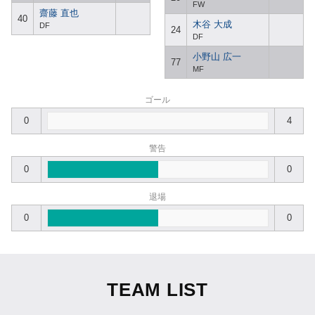
FW
齋藤 直也
40
木谷 大成
DF
24
DF
小野山 広一
77
MF
ゴール
0
4
警告
0
0
退場
0
0
TEAM LIST