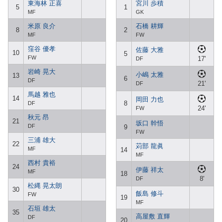
東海林 正喜
宮川 歩積
5
1
MF
GK
米原 良介
石橋 耕輝
8
2
MF
FW
窪谷 優孝
佐藤 大雅
10
5
FW
17'
DF
岩崎 晃大
小嶋 太雅
13
6
DF
21'
DF
馬越 雅也
14
岡田 力也
8
DF
24'
FW
秋元 昂
21
坂口 幹悟
DF
9
FW
三浦 雄大
22
苅部 龍眞
MF
14
MF
西村 貴裕
24
伊藤 祥太
MF
18
8'
DF
松縄 晃太朗
30
飯島 修斗
FW
19
MF
石垣 雄太
35
高屋敷 直輝
DF
20