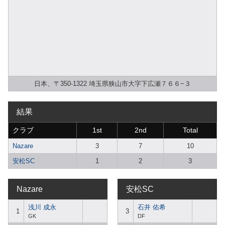
日本、〒350-1322 埼玉県狭山市大字下広瀬７６６−３
結果
クラブ
1st
2nd
Total
Nazare
3
7
10
安松SC
1
2
3
Nazare
安松SC
浅川 成永
石井 佑希
1
3
GK
DF