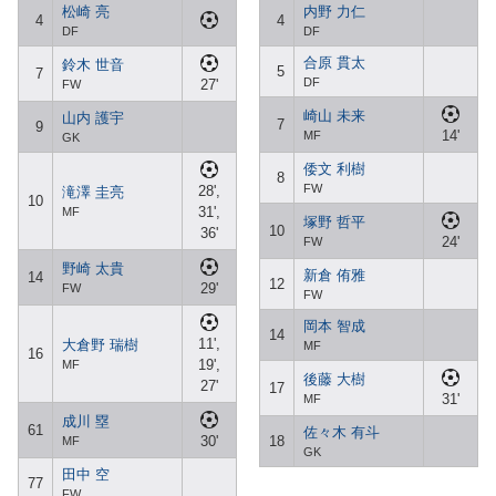
松崎 亮
内野 力仁
4
4
DF
DF
合原 貫太
鈴木 世音
5
7
DF
27'
FW
崎山 未来
山内 護宇
7
9
14'
MF
GK
倭文 利樹
8
FW
28',
滝澤 圭亮
10
31',
MF
塚野 哲平
10
36'
24'
FW
野崎 太貴
新倉 侑雅
14
12
29'
FW
FW
岡本 智成
14
11',
大倉野 瑞樹
MF
16
19',
MF
後藤 大樹
27'
17
31'
MF
成川 塁
61
佐々木 有斗
30'
18
MF
GK
田中 空
77
FW