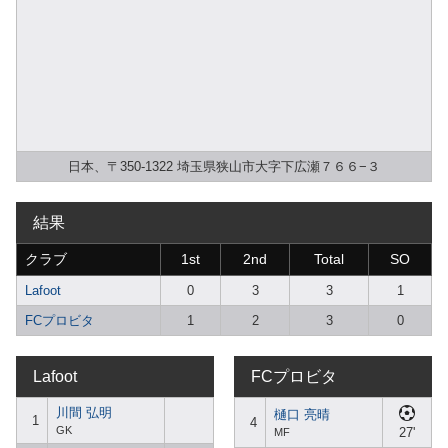
日本、〒350-1322 埼玉県狭山市大字下広瀬７６６−３
結果
クラブ
1st
2nd
Total
SO
Lafoot
0
3
3
1
FCプロビタ
1
2
3
0
Lafoot
FCプロビタ
川間 弘明
樋口 亮晴
1
4
GK
27'
MF