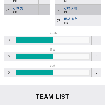
2'
MF
DF
小城 賢三
小林 天晴
77
55
GK
DF
岡林 奏良
73
GK
ゴール
3
3
警告
0
0
退場
0
0
TEAM LIST