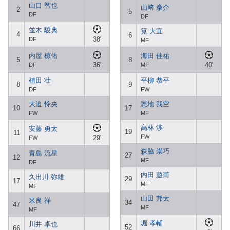
山口 智也
山﨑 拳介
2
5
DF
DF
並木 駿典
筧 大宜
4
6
38'
DF
MF
内屋 椋佑
海田 佳祐
5
8
36'
40'
DF
MF
植田 壮
平柳 恭平
8
9
DF
FW
大迫 怜央
恩地 我空
10
17
FW
MF
高林 渉
安藤 勇太
19
11
FW
29'
FW
森脇 崇巧
青島 流星
27
12
MF
DF
内田 遊甫
久出川 弥雄
29
17
MF
MF
山田 邦太
米良 祥
34
47
MF
MF
堀 孝輔
川井 卓也
52
66