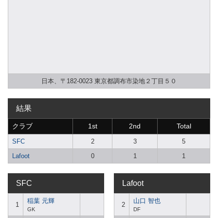
日本、〒182-0023 東京都調布市染地２丁目５０
結果
クラブ
1st
2nd
Total
SFC
2
3
5
Lafoot
0
1
1
SFC
Lafoot
稲葉 元輝
山口 智也
1
2
GK
DF