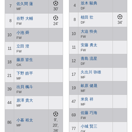
並木 駿典
佐久間 蓮
4
7
DF
30'
MF
植田 壮
谷野 大輔
8
8
34'
DF
24'
FW
大迫 怜央
小池 舜
10
10
FW
FW
安藤 勇太
立田 澄
11
11
FW
FW
青島 流星
藤原 皆生
12
18
DF
GK
久出川 弥雄
下野 皓平
17
21
MF
MF
畝原 健晟
出貝 楓斗
19
39
MF
FW
米良 祥
原澤 貴大
47
44
MF
MF
佐藤 巧海
69
FW
9',
小暮 裕太
86
20',
MF
小城 賢三
77
28'
GK