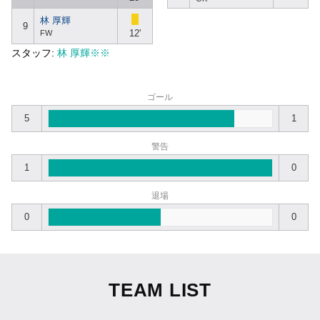
林 厚輝
9
12'
FW
スタッフ:
林 厚輝※※
ゴール
5
1
警告
1
0
退場
0
0
TEAM LIST