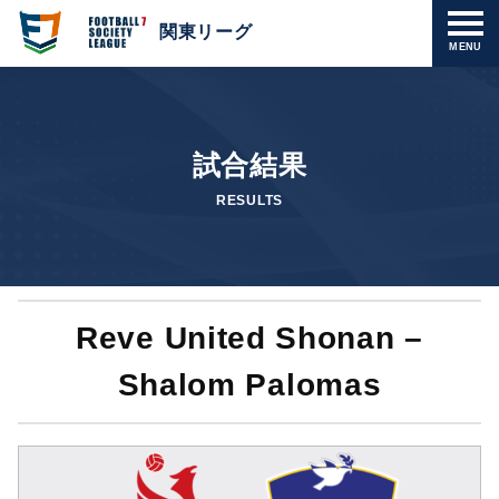
関東リーグ
MENU
試合結果
RESULTS
Reve United Shonan –
Shalom Palomas