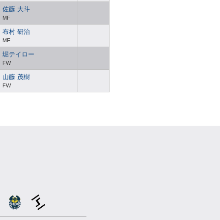
佐藤 大斗
MF
布村 研治
MF
堀テイロー
FW
山藤 茂樹
FW