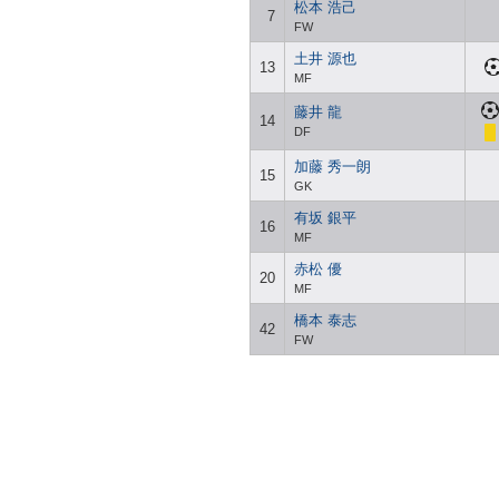
松本 浩己
7
FW
土井 源也
13
MF
藤井 龍
14
DF
加藤 秀一朗
15
GK
有坂 銀平
16
MF
赤松 優
20
MF
橋本 泰志
42
FW