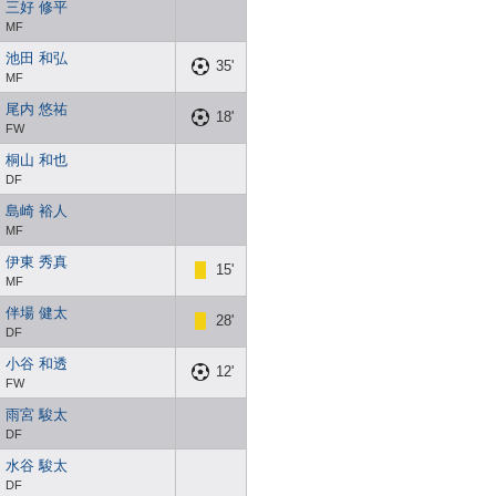
三好 修平
MF
池田 和弘
35'
MF
尾内 悠祐
18'
FW
桐山 和也
DF
島崎 裕人
MF
伊東 秀真
15'
MF
伴場 健太
28'
DF
小谷 和透
12'
FW
雨宮 駿太
DF
水谷 駿太
DF