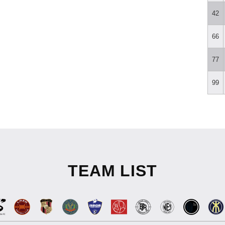
42
66
77
99
TEAM LIST