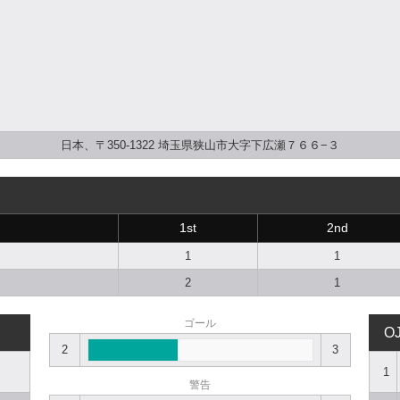
日本、〒350-1322 埼玉県狭山市大字下広瀬７６６−３
1st
2nd
1
1
2
1
ゴール
O
2
3
1
警告