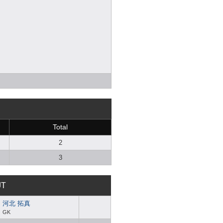
Total
2
3
JT
河北 拓真
GK