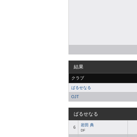
結果
クラブ
ばるせなる
OJT
ばるせなる
岩田 典
6
DF