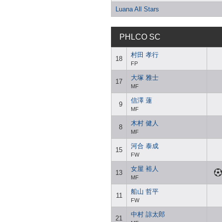
Luana All Stars
PHLCO SC
村田 孝行
18
FP
大塚 雅士
17
MF
信澤 蓮
9
MF
木村 健人
8
MF
河合 泰成
15
FW
女屋 裕人
13
MF
船山 哲平
11
FW
中村 諒太郎
21