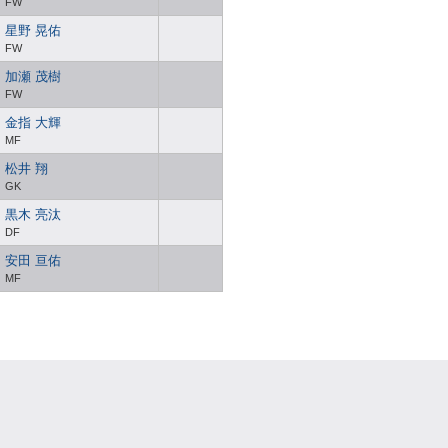
FW
星野 晃佑
FW
加瀬 茂樹
FW
金指 大輝
MF
松井 翔
GK
黒木 亮汰
DF
安田 亘佑
MF