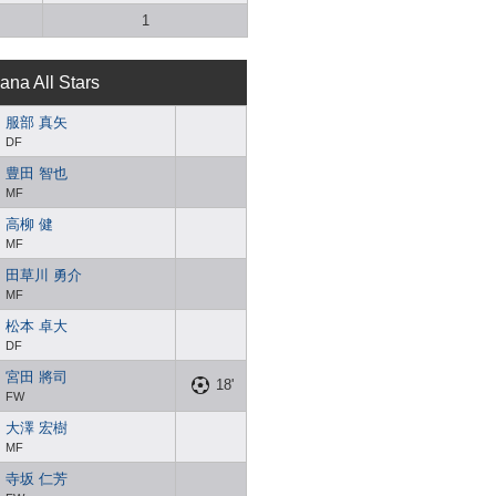
1
ana All Stars
服部 真矢
DF
豊田 智也
MF
高柳 健
MF
田草川 勇介
MF
松本 卓大
DF
宮田 將司
18'
FW
大澤 宏樹
MF
寺坂 仁芳