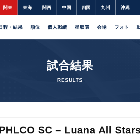
関東
東海
関西
中国
四国
九州
沖縄
日程・結果
順位
個人戦績
星取表
会場
フォト
試合結果
RESULTS
PHLCO SC – Luana All Star