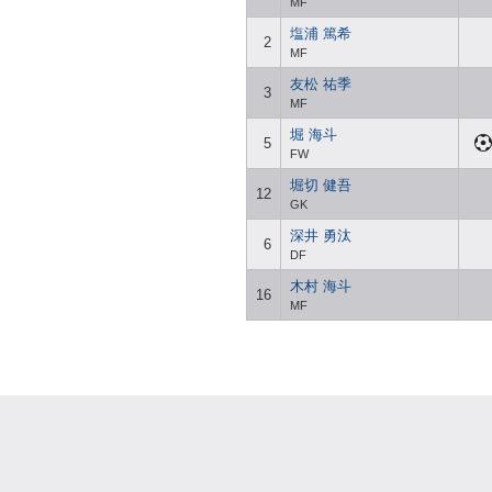
MF
塩浦 篤希
2
MF
友松 祐季
3
MF
堀 海斗
5
FW
堀切 健吾
12
GK
深井 勇汰
6
DF
木村 海斗
16
MF