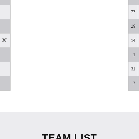
77
19
30'
14
1
31
7
TEAM LIST