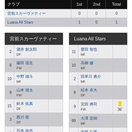
クラブ
1st
2nd
Total
宮前スカーヴァティー
0
0
0
Luana All Stars
1
0
1
宮前スカーヴァティー
Luana All Stars
酒井 創太郎
豊田 智也
2
11
DF
MF
藤田 琉生
高柳 健
8
10
FW
MF
中野 雄斗
田草川 勇介
10
2
MF
MF
山本 雄太
松本 卓大
9
8
FW
DF
鈴木 拓真
宮田 將司
15
9
DF
36'
FW
西川 龍
大澤 宏樹
3
99
DF
MF
百本 祐也
寺坂 仁芳