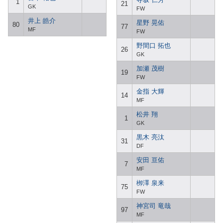
1
21
GK
FW
井上 皓介
星野 晃佑
80
77
MF
FW
野間口 拓也
26
GK
加瀬 茂樹
19
FW
金指 大輝
14
MF
松井 翔
1
GK
黒木 亮汰
31
DF
安田 亘佑
7
MF
栁澤 泉来
75
FW
神宮司 竜哉
97
MF