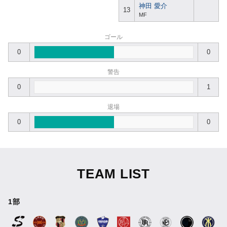
神田 愛介
13
MF
ゴール
0
0
警告
0
1
退場
0
0
TEAM LIST
1部