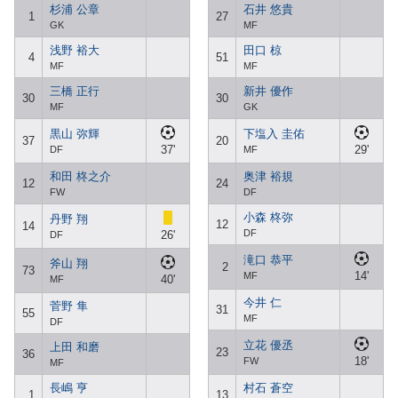
杉浦 公章
石井 悠貴
1
27
GK
MF
浅野 裕大
田口 椋
4
51
MF
MF
三橋 正行
新井 優作
30
30
MF
GK
黒山 弥輝
下塩入 圭佑
37
20
37'
29'
DF
MF
和田 柊之介
奥津 裕規
12
24
FW
DF
小森 柊弥
丹野 翔
12
14
DF
26'
DF
滝口 恭平
斧山 翔
2
73
14'
MF
40'
MF
今井 仁
菅野 隼
31
55
MF
DF
立花 優丞
上田 和磨
23
36
18'
FW
MF
長嶋 亨
村石 蒼空
1
13