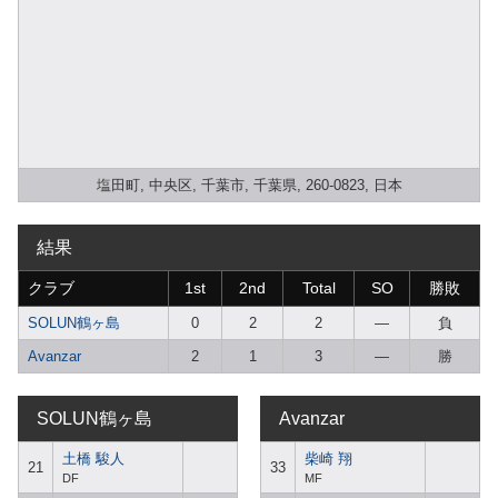
塩田町, 中央区, 千葉市, 千葉県, 260-0823, 日本
結果
クラブ
1st
2nd
Total
SO
勝敗
SOLUN鶴ヶ島
0
2
2
—
負
Avanzar
2
1
3
—
勝
SOLUN鶴ヶ島
Avanzar
土橋 駿人
柴崎 翔
21
33
DF
MF