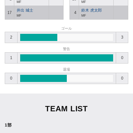
MF
MF
井出 城士
鈴木 虎太郎
17
4
MF
MF
ゴール
2
3
警告
1
0
退場
0
0
TEAM LIST
1部