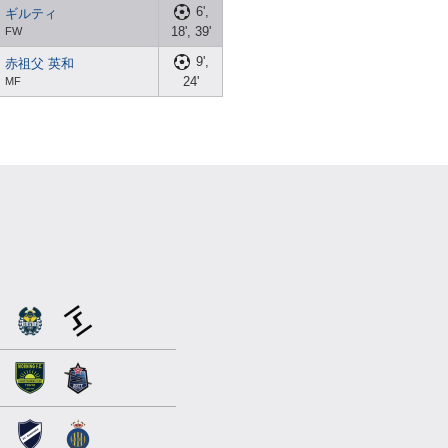
6',
ギルティ
18', 39'
FW
9',
赤祖父 英和
24'
MF