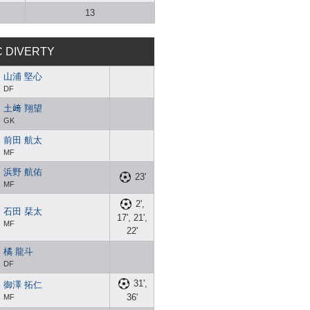
13
C DIVERTY
山浦 堅心
DF
土﨑 翔望
GK
前田 航太
MF
浜野 航佑
23'
MF
2',
石田 栞太
17', 21',
MF
22'
橘 龍斗
DF
31',
御澤 拓仁
36'
MF