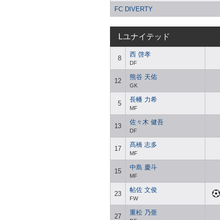
FC DIVERTY
Lユナイテッド
西 啓孝
8
DF
熊谷 天佑
12
GK
長幡 力希
5
MF
佐々木 健吾
13
DF
髙橋 志多
17
MF
中島 慶斗
15
MF
帖佐 文俊
23
FW
重松 乃亜
27