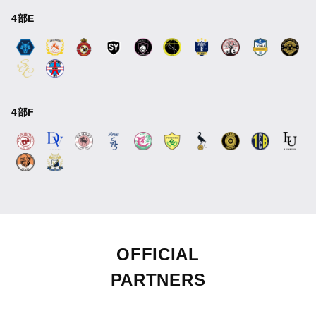
4部E
4部F
OFFICIAL
PARTNERS