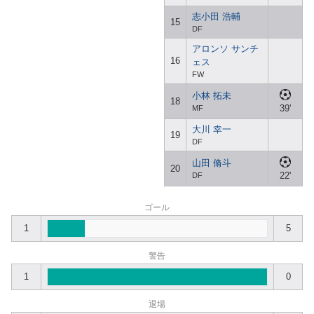
志小田 浩輔
15
DF
アロンソ サンチ
16
ェス
FW
小林 拓未
18
39'
MF
大川 幸一
19
DF
山田 脩斗
20
22'
DF
ゴール
1
5
警告
1
0
退場