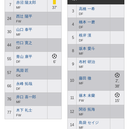
赤沼 陽太郎
7
37'
MF
高橋 一希
3
DF
西辻 陽平
24
FW
橋本 一磨
4
DF
山口 泰平
30
MF
根岸 漢
5
DF
竹口 寛之
44
DF
坂本 愛斗
8
MF
青山 康平
55
6'
布村 研治
DF
9
MF
馬淵 匠
57
GK
藤田 徹
10
2',
永峰 拓哉
MF
66
38'
DF
篠木 未蘭
井口 喜一郎
11
76
15'
FW
MF
関谷 拓海
木下 礼士
12
77
MF
FW
島袋 セイジ
14
MF