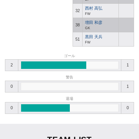
西村 高弘
32
FW
増田 和彦
38
GK
黒田 天兵
51
FW
ゴール
2
1
警告
0
1
退場
0
0