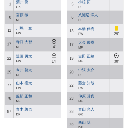
酒井 俊
小椋 拓
1
5
GK
DF
宮原 徹
八瀬辺 洋人
8
6
MF
DF
川嶋 一空
本橋 佳樹
11
13
FW
29'
FW
寺口 大智
大金 優樹
17
17
4'
MF
MF
遠藤 勇太
吉田 正敏
22
19
14'
38'
FW
MF
今井 啓太
中張 太介
25
20
DF
DF
山本 権太
藤倉 知哉
77
22
FW
FW
服部 正和
仲原 奨真
78
23
MF
MF
青木 悠也
青山 光人
87
28
DF
GK
西山 奨
29
DF