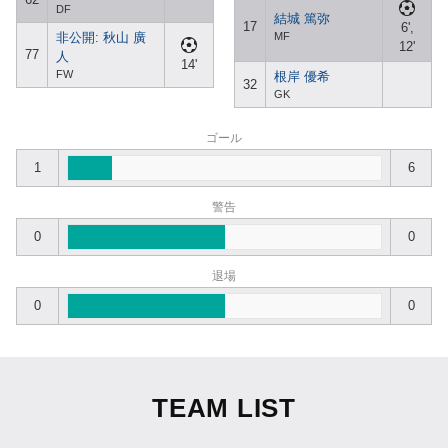
DF
結城 篤弥
17
6',
非公開: 秋山 廣
MF
12'
77
人
14'
FW
根岸 優希
32
GK
ゴール
1
6
警告
0
0
退場
0
0
TEAM LIST