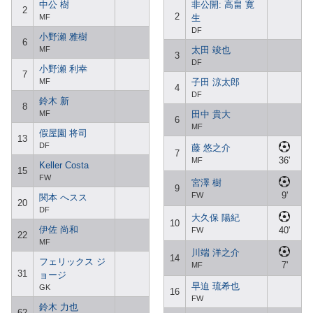
中公 樹
非公開: 高畠 寛
2
2
MF
生
DF
小野瀬 雅樹
6
MF
太田 竣也
3
DF
小野瀬 利幸
7
MF
子田 涼太郎
4
DF
鈴木 新
8
MF
田中 貴大
6
MF
假屋園 将司
13
DF
藤 悠之介
7
36'
MF
Keller Costa
15
FW
宮澤 樹
9
9'
FW
関本 へスス
20
DF
大久保 陽紀
10
伊佐 尚和
40'
FW
22
MF
川端 洋之介
14
フェリックス ジ
7'
MF
31
ョージ
早迫 琉希也
GK
16
FW
鈴木 力也
62