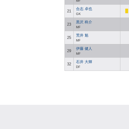
MF
合志 卓也
21
GK
黒沢 柊介
23
MF
荒井 魁
25
MF
伊藤 健人
29
MF
石井 大輝
32
DF