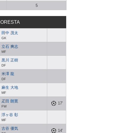
5
LORESTA
田中 茂太
GK
立石 爽志
MF
黒川 正樹
DF
米澤 龍
DF
麻生 大地
MF
疋田 朗寛
17'
FW
浮ヶ谷 彰
MF
古谷 優気
14'