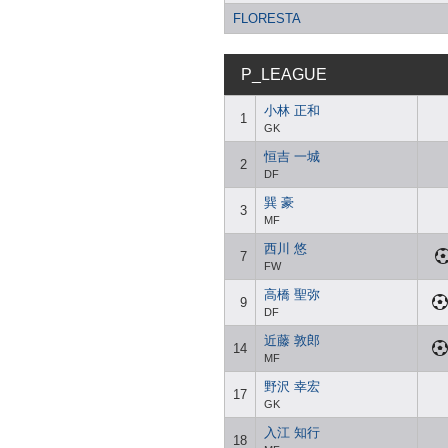
FLORESTA
P_LEAGUE
小林 正和
1
GK
恒吉 一城
2
DF
巽 豪
3
MF
西川 悠
7
FW
高橋 聖弥
9
DF
近藤 敦郎
14
MF
野沢 幸宏
17
GK
入江 知行
18