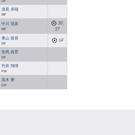
DF
浅見 卓哉
MF
26',
中川 奨真
27'
MF
奥山 晋吾
14'
DF
安岡 真育
DF
竹井 翔理
FW
高木 豊
GK