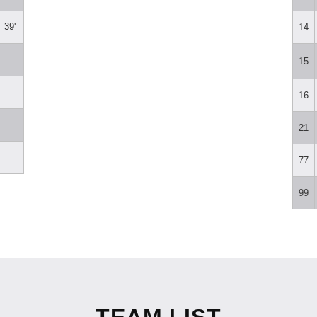
39'
14
15
16
21
77
99