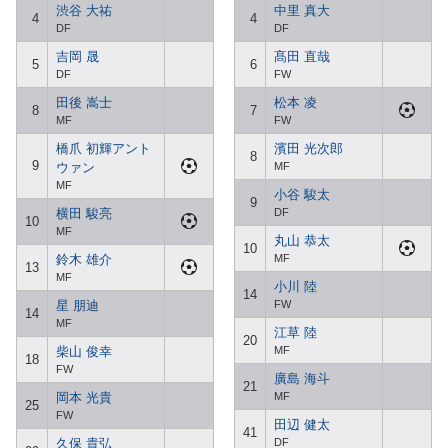
渋谷 大祐
中里 真大
4
4
DF
DF
吉岡 晟
髙田 直哉
5
6
DF
FW
田後 嵩士
松本 凌
8
7
MF
FW
橋爪 初輝アント
濱田 光次郎
8
9
ウァン
MF
MF
小谷 駿太
9
横田 駿亮
DF
10
MF
丸山 恭太
10
鈴木 雄介
MF
13
MF
小川 陸
14
星 朋迪
FW
14
MF
江草 陸
20
柴山 俊幸
MF
18
FW
廣島 海斗
21
岡本 光貴
MF
25
FW
田辺 健太
41
久保 貴弘
DF