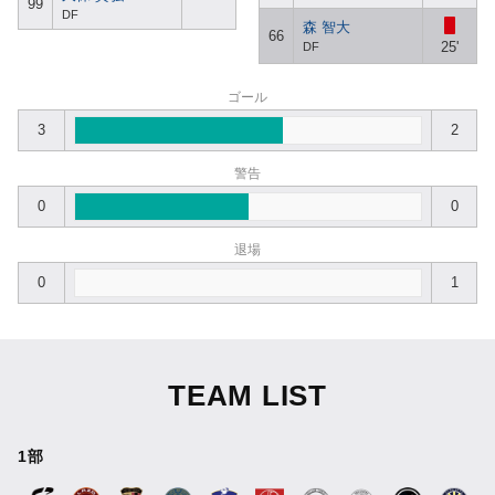
99
DF
森 智大
66
25'
DF
ゴール
3
2
警告
0
0
退場
0
1
TEAM LIST
1部