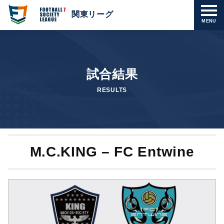
関東リーグ
MENU
試合結果
RESULTS
M.C.KING – FC Entwine