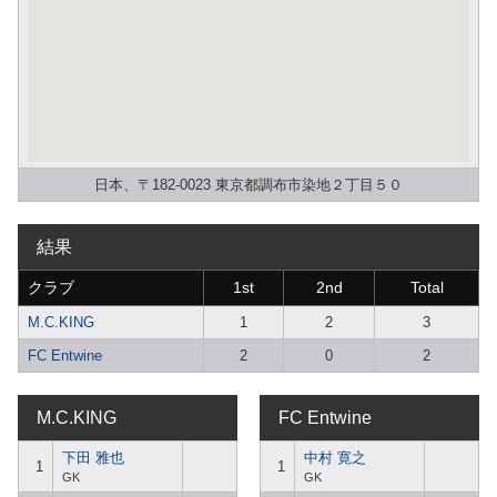
日本、〒182-0023 東京都調布市染地２丁目５０
結果
クラブ
1st
2nd
Total
M.C.KING
1
2
3
FC Entwine
2
0
2
M.C.KING
FC Entwine
下田 雅也
中村 寛之
1
1
GK
GK