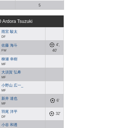
5
 Ardora Tsuzuki
雨宮 駿太
DF
4',
佐藤 海斗
40'
FW
柳瀬 幸樹
MF
大須賀 弘希
MF
小野山 広一_
MF
新井 達也
6'
MF
羽尾 洋平
32'
DF
小谷 和透