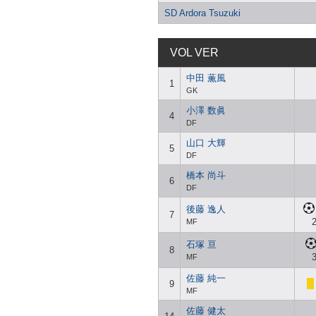
SD Ardora Tsuzuki
VOL VER
中田 薫風
1
GK
小澤 数眞
4
DF
山口 大輝
5
DF
橋本 尚斗
6
DF
後藤 逸人
7
2
MF
石塚 亘
8
3
MF
佐藤 純一
9
MF
佐藤 健太