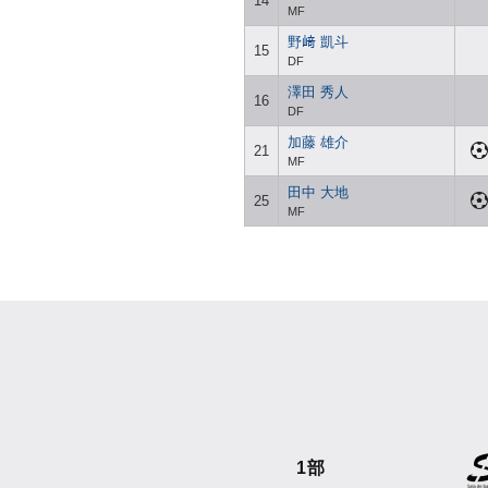
14
MF
野﨑 凱斗
15
DF
澤田 秀人
16
DF
加藤 雄介
21
MF
田中 大地
25
MF
1部