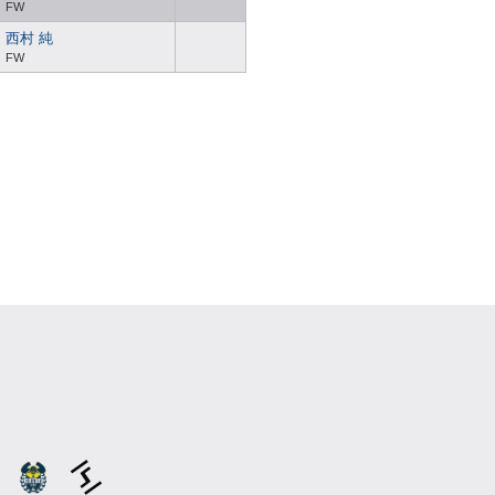
FW
西村 純
FW