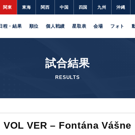
関東
東海
関西
中国
四国
九州
沖縄
日程・結果
順位
個人戦績
星取表
会場
フォト
試合結果
RESULTS
VOL VER – Fontána Vášne