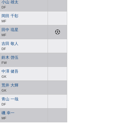
小山 雄太
DF
岡田 千彰
MF
田中 琉星
MF
吉田 敬人
DF
鈴木 啓伍
FW
中澤 健吾
GK
荒井 大輝
GK
青山 一哉
DF
磯 幸一
MF