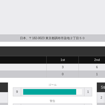
日本、〒182-0023 東京都調布市染地２丁目５０
1st
2nd
3
6
0
1
ゴール
St
9
1
2
警告