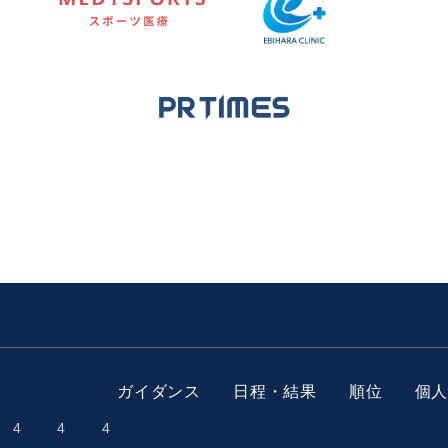
ガイダンス
日程・結果
順位
個
4
4
4