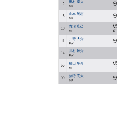
田村 寧央
2
MF
山本 篤志
8
MF
青沼 広己
10
6',
MF
井野 大介
11
FW
川村 駿介
14
FW
横山 隼介
55
2
MF
猪狩 亮太
99
MF