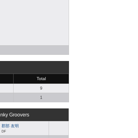
Total
9
1
inky Groovers
郡部 友明
DF