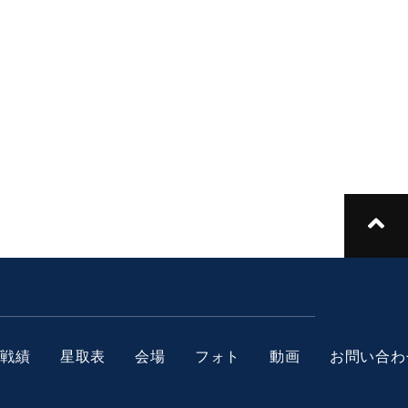
人戦績
星取表
会場
フォト
動画
お問い合わ