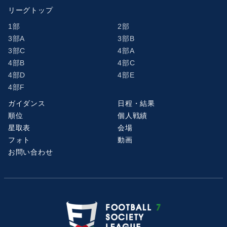
リーグトップ
1部
2部
3部A
3部B
3部C
4部A
4部B
4部C
4部D
4部E
4部F
ガイダンス
日程・結果
順位
個人戦績
星取表
会場
フォト
動画
お問い合わせ