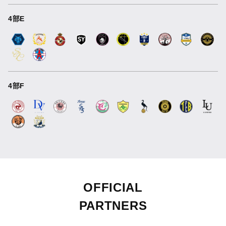
4部E
4部F
OFFICIAL
PARTNERS