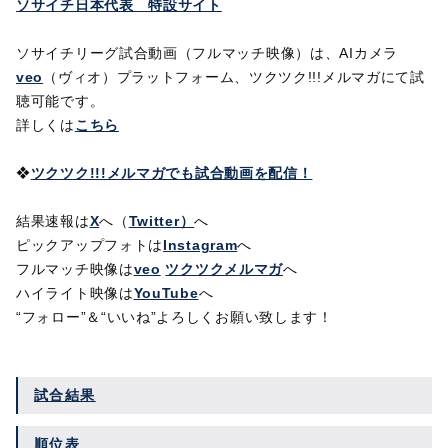
ソサイチ日本代表 特設サイト
ソサイチリーグ試合動画（フルマッチ映像）は、
AIカメラ
veo
（ヴィオ）プラットフォーム、ツクツク!!!メルマガにて試
聴可能です。
詳しくは
こちら
❖
ツクツク!!!メルマガでも試合動画を配信！
結果速報は
X
へ（
Twitter）
へ
ピックアップフォトは
Instagram
へ
フルマッチ映像は
veo
ツクツクメルマガ
へ
ハイライト映像は
YouTube
へ
“フォロー”＆“いいね”よろしくお願い致します！
試合結果
順位表