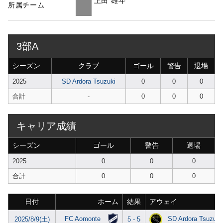
上田 雄斗
所属チーム
3部A
シーズン
クラブ
ゴール
警告
退場
2025
SD Ardora Tsuzuki
0
0
0
合計
-
0
0
0
キャリア成績
シーズン
ゴール
警告
退場
2025
0
0
0
合計
0
0
0
日付
ホーム
結果
アウェイ
FC Aomonte
SD Ardora Tsuzuki
2025/8/9(土)
5 - 5