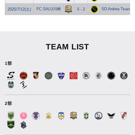
FC.SALU川崎
SD Ardora Tsuzuki
2025/7/12(土)
5 - 2
TEAM LIST
1部
2部