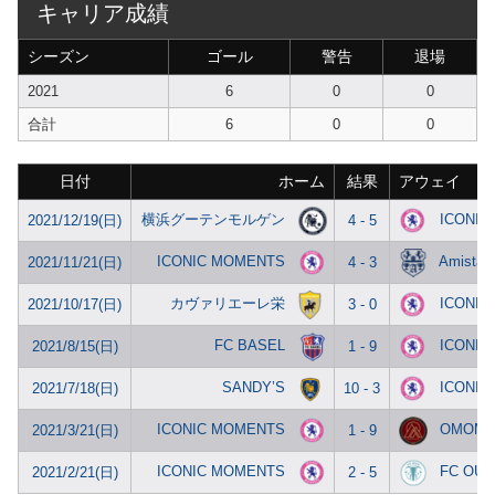
キャリア成績
シーズン
ゴール
警告
退場
2021
6
0
0
合計
6
0
0
日付
ホーム
結果
アウェイ
横浜グーテンモルゲン
ICONIC
2021/12/19(日)
4 - 5
ICONIC MOMENTS
Amistad
2021/11/21(日)
4 - 3
カヴァリエーレ栄
ICONIC
2021/10/17(日)
3 - 0
FC BASEL
ICONIC
2021/8/15(日)
1 - 9
SANDY’S
ICONIC
2021/7/18(日)
10 - 3
ICONIC MOMENTS
OMOMU
2021/3/21(日)
1 - 9
ICONIC MOMENTS
FC OUO
2021/2/21(日)
2 - 5