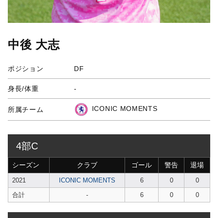
中後 大志
ポジション
DF
身長/体重
-
ICONIC MOMENTS
所属チーム
4部C
シーズン
クラブ
ゴール
警告
退場
2021
ICONIC MOMENTS
6
0
0
合計
-
6
0
0