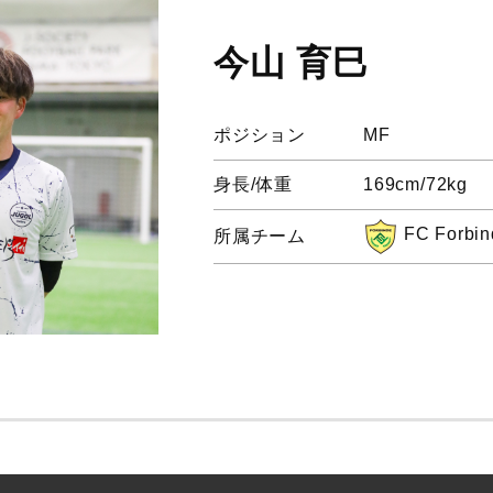
今山 育巳
ポジション
MF
身長/体重
169cm/72kg
FC Forbin
所属チーム