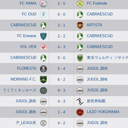
FC HAMA
FC Forbinde
2 - 5
FC OUO
CABRAESCUD
0 - 0
CABRAESCUD
ARTISTA
3 - 1
FC Entwine
CABRAESCUD
2 - 2
VOL VER
CABRAESCUD
4 - 3
CABRAESCUD
東京ヴェルディ ソサイ
0 - 6
FLORESTA
JUGOL 調布
5 - 4
MORNING F.C.
JUGOL 調布
6 - 2
てくてくキッカーズ
JUGOL 調布
9 - 3
JUGOL 調布
新世界制覇
4 - 3
JUGOL 調布
LAZO YOKOHAMA
1 - 4
P_LEAGUE
JUGOL 調布
4 - 2