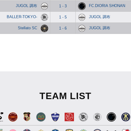
JUGOL 調布
FC.DIORIA SHONAN
1 - 3
BALLER-TOKYO-
JUGOL 調布
1 - 5
Stellato SC
JUGOL 調布
1 - 6
TEAM LIST