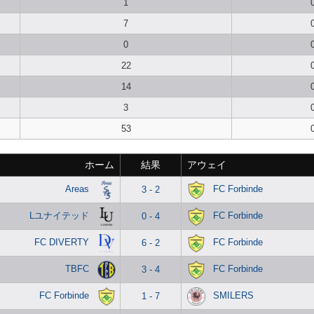
1
7
0
22
14
3
53
ホーム
結果
アウェイ
Areas
FC Forbinde
3 - 2
Lユナイテッド
FC Forbinde
0 - 4
FC DIVERTY
FC Forbinde
6 - 2
TBFC
FC Forbinde
3 - 4
FC Forbinde
SMILERS
1 - 7