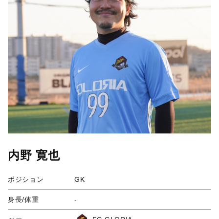
内野 寛也
ポジション
GK
身長/体重
-