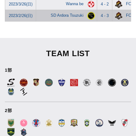
Wanna be
FC.G
2023/3/26(日)
4 - 2
SD Ardora Tsuzuki
FC.G
2023/2/26(日)
4 - 3
TEAM LIST
1部
2部