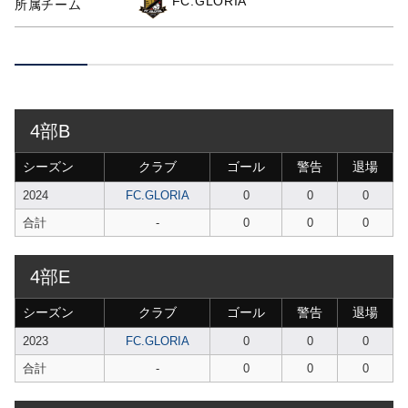
FC.GLORIA
所属チーム
4部B
シーズン
クラブ
ゴール
警告
退場
2024
FC.GLORIA
0
0
0
合計
-
0
0
0
4部E
シーズン
クラブ
ゴール
警告
退場
2023
FC.GLORIA
0
0
0
合計
-
0
0
0