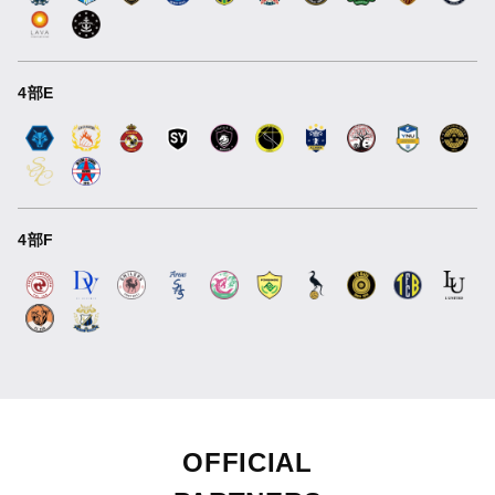
4部E
4部F
OFFICIAL