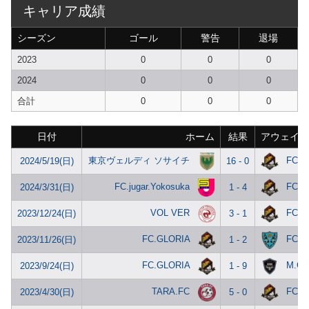
キャリア成績
シーズン
ゴール
警告
退場
2023
0
0
0
2024
0
0
0
合計
0
0
0
日付
ホーム
結果
アウェイ
東京ヴェルディ ソサイチ
FC.G
2024/5/19(日)
16 - 0
FC.jugar.Yokosuka
FC.G
2024/3/31(日)
1 - 4
VOL VER
FC.G
2023/12/24(日)
3 - 1
FC.GLORIA
FC En
2023/11/26(日)
1 - 2
FC.GLORIA
M.C.
2023/9/24(日)
1 - 9
TARA.FC
FC.G
2023/4/30(日)
5 - 0