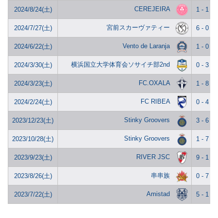
CEREJEIRA
2024/8/24(土)
1 - 1
宮前スカーヴァティー
2024/7/27(土)
6 - 0
Vento de Laranja
2024/6/22(土)
1 - 0
横浜国立大学体育会ソサイチ部2nd
2024/3/30(土)
0 - 3
FC.OXALA
2024/3/23(土)
1 - 8
FC RIBEA
2024/2/24(土)
0 - 4
Stinky Groovers
2023/12/23(土)
3 - 6
Stinky Groovers
2023/10/28(土)
1 - 7
RIVER JSC
2023/9/23(土)
9 - 1
串串族
2023/8/26(土)
0 - 7
Amistad
2023/7/22(土)
5 - 1