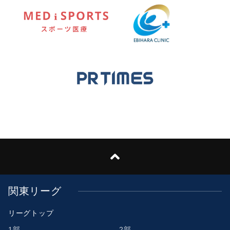
関東リーグ
リーグトップ
1部
2部