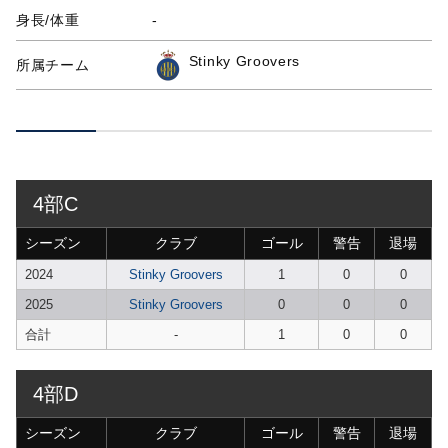
身長/体重
-
Stinky Groovers
所属チーム
4部C
シーズン
クラブ
ゴール
警告
退場
2024
Stinky Groovers
1
0
0
2025
Stinky Groovers
0
0
0
合計
-
1
0
0
4部D
シーズン
クラブ
ゴール
警告
退場