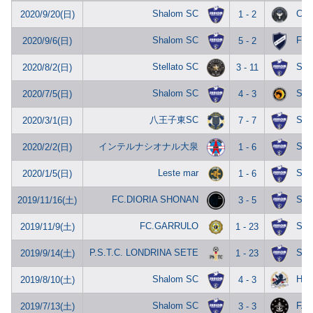
Shalom SC
CO
2020/9/20(日)
1 - 2
Shalom SC
FC 
2020/9/6(日)
5 - 2
Stellato SC
Sha
2020/8/2(日)
3 - 11
Shalom SC
SOL
2020/7/5(日)
4 - 3
八王子東SC
Sha
2020/3/1(日)
7 - 7
インテルナシオナル大泉
Sha
2020/2/2(日)
1 - 6
Leste mar
Sha
2020/1/5(日)
1 - 6
FC.DIORIA SHONAN
Sha
2019/11/16(土)
3 - 5
FC.GARRULO
Sha
2019/11/9(土)
1 - 23
P.S.T.C. LONDRINA SETE
Sha
2019/9/14(土)
1 - 23
Shalom SC
Her
2019/8/10(土)
4 - 3
Shalom SC
FA
2019/7/13(土)
3 - 3