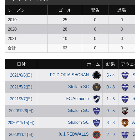
シーズン
ゴール
警告
退場
2019
25
0
0
2020
28
0
0
2021
10
0
0
合計
63
0
0
日付
ホーム
結果
アウェイ
FC.DIORIA SHONAN
Sha
2021/6/6(日)
5 - 4
Stellato SC
Sha
2021/5/2(日)
0 - 8
FC Aomonte
Sha
2021/3/7(日)
1 - 5
Shalom SC
enf
2020/12/6(日)
9 - 5
Shalom SC
ART
2020/11/15(日)
3 - 3
矢上REDWALLS
Sha
2020/11/1(日)
2 - 9