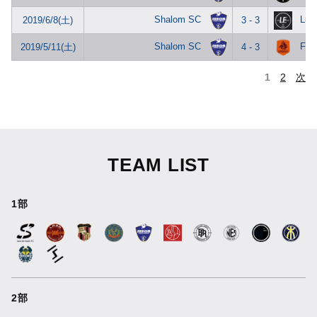
Shalom SC
Lus 
2019/6/8(土)
3 - 3
Shalom SC
FC
2019/5/11(土)
4 - 3
1
2
次
TEAM LIST
1部
2部